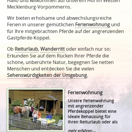
Hallo und willkommen auf unserem Hof im Westen
Mecklenburg-Vorpommerns.
Wir bieten erholsame und abwechslungsreiche
Ferien in unserer gemütlichen
Ferienwohnung
und
für Ihre mitgebrachten Pferde auf der angrenzenden
Gastpferde-Koppel.
Ob
Reiturlaub
,
Wanderritt
oder einfach nur so:
Erkunden Sie auf dem Rücken Ihrer Pferde die
schöne, unberührte Natur, begegnen Sie netten
Menschen und entdecken Sie die vielen
Sehenswürdigkeiten der Umgebung
.
Ferienwohnung
Unsere Ferienwohnung
mit angrenzender
Pferdekoppel bietet eine
ideale Behausung für
Ihren Reiturlaub oder als
Wanderreitstation.
mehr erfahren ...