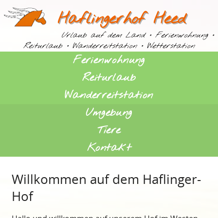
Haflingerhof Heed
Urlaub auf dem Land
•
Ferienwohnung
•
Reiturlaub
•
Wanderreitstation
•
Wetterstation
Ferienwohnung
Reiturlaub
Wanderreitstation
Umgebung
Tiere
Kontakt
Willkommen auf dem Haflinger-
Hof